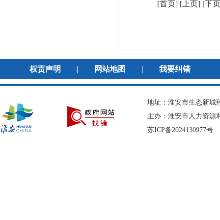
[首页] [上页] [
下
权责声明
|
网站地图
|
我要纠错
地址：淮安市生态新城翔宇
主办：淮安市人力资
苏ICP备2024130977号
网