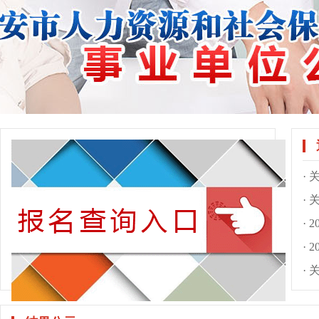
· 
·
·
·
·