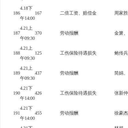
4.18下
186
167
二倍工资、赔偿金
周家胜
午14:00
4.21上
187
370
劳动报酬
金箫、
午09:30
4.21上
188
125
工伤保险待遇损失
鲍传兵
午09:30
4.21上
189
437
劳动报酬
简娟、
午09:30
4.21下
190
426
工伤保险待遇损失
张新仲
午14:00
4.21下
191
455
劳动报酬
徐豪杰
午14:00