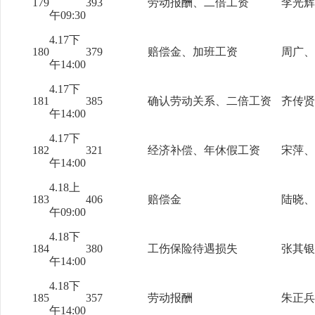
179
393
劳动报酬、二倍工资
李光辉
午09:30
4.17下
180
379
赔偿金、加班工资
周广、
午14:00
4.17下
181
385
确认劳动关系、二倍工资
齐传贤
午14:00
4.17下
182
321
经济补偿、年休假工资
宋萍、
午14:00
4.18上
183
406
赔偿金
陆晓、
午09:00
4.18下
184
380
工伤保险待遇损失
张其银
午14:00
4.18下
185
357
劳动报酬
朱正兵
午14:00