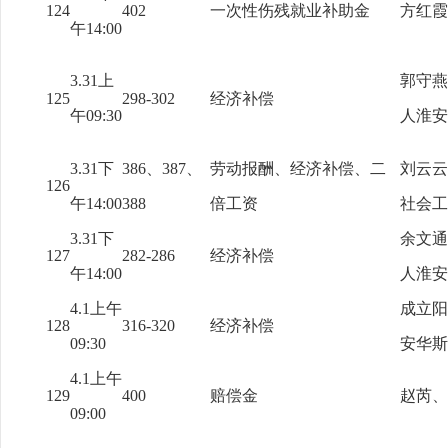
124
402
一次性伤残就业补助金
方红霞
午14:00
3.31上
郭守燕
125
298-302
经济补偿
午09:30
人淮安
3.31下
386、387、
劳动报酬、经济补偿、二
刘云云
126
午14:00
388
倍工资
社会工
3.31下
余文通
127
282-286
经济补偿
午14:00
人淮安
4.1上午
成立阳
128
316-320
经济补偿
09:30
安华斯
4.1上午
129
400
赔偿金
赵芮、
09:00