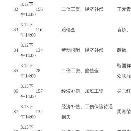
3.12下
82
156
二倍工资、经济补偿
王梦青
午14:00
3.12下
83
116
赔偿金
袁娇、
午14:00
3.12下
84
134
劳动报酬、经济补偿
薛敏、
午14:00
3.12下
靳国祥
85
78
二倍工资、赔偿金
午14:00
众联服
3.13下
86
157
经济补偿、加班工资
吴志红
午14:00
3.13下
经济补偿、工伤保险待遇
87
132
周湘荣
午14:00
损失
3.13下