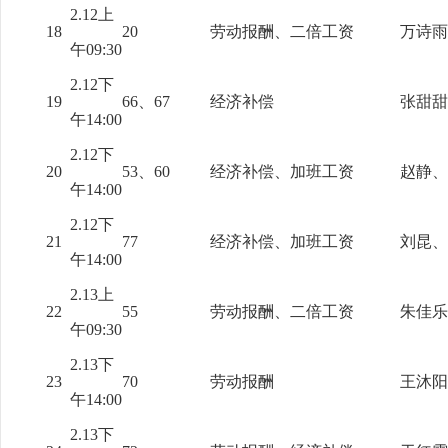
2.12上
18
20
劳动报酬、二倍工资
万诗雨
午09:30
2.12下
19
66、67
经济补偿
张甜甜
午14:00
2.12下
20
53、60
经济补偿、加班工资
赵静、
午14:00
2.12下
21
77
经济补偿、加班工资
刘昆、
午14:00
2.13上
22
55
劳动报酬、二倍工资
朱佳乐
午09:30
2.13下
23
70
劳动报酬
王沐阳
午14:00
2.13下