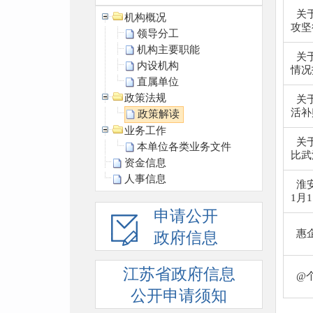
关
机构概况
攻坚行
领导分工
机构主要职能
关
内设机构
情况报
直属单位
政策法规
关
活补贴
政策解读
业务工作
关
本单位各类业务文件
比武活
资金信息
人事信息
淮
1月1
申请公开
惠
政府信息
江苏省政府信息
@
公开申请须知