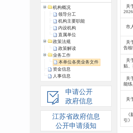
关
机构概况
2026.
领导分工
机构主要职能
市
内设机构
直属单位
政策法规
关
告核验
政策解读
业务工作
关
本单位各类业务文件
贴、
资金信息
人事信息
关
能练兵
申请公开
关
政府信息
《
江苏省政府信息
引》
公开申请须知